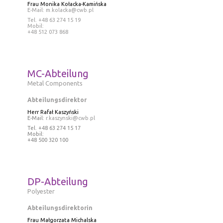
Frau Monika Kołacka-Kamińska
E-Mail:
m.kolacka@cwb.pl
Tel
. +48 63 274 15 19
Mobil:
+48 512 073 868
MC-Abteilung
Metal Components
Abteilungsdirektor
Herr Rafał Kaszyński
E-Mail:
r.kaszynski@cwb.pl
Tel
. +48 63 274 15 17
Mobil:
+48 500 320 100
DP-Abteilung
Polyester
Abteilungsdirektorin
Frau
Małgorzata Michalska