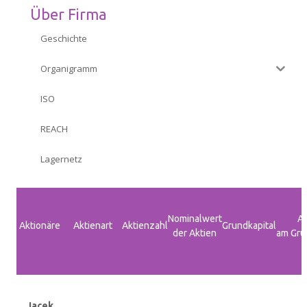
Über Firma
ZERTIFIKATEN
Geschichte
INVESTORENVERHÄLTNISSE
Organigramm
INFORMATIONSSICHERHEIT
ISO
REACH
KONTAKT
Lagernetz
Nominalwert
An
Aktionäre
Aktienart
Aktienzahl
Grundkapital
der Aktien
am Gru
Jacek