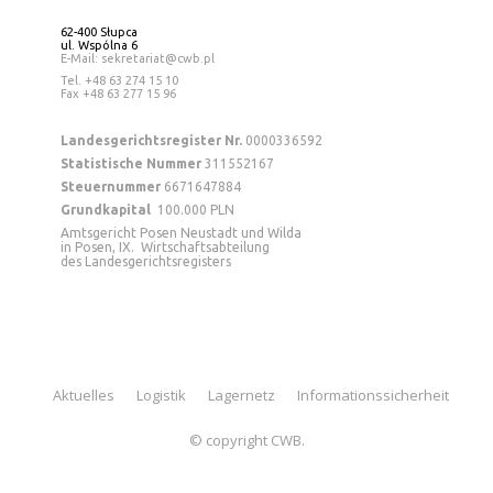
62-400 Słupca
ul. Wspólna 6
E-Mail: sekretariat@cwb.pl
Tel
. +48 63 274 15 10
Fax +48 63 277 15 96
Landesgerichtsregister Nr.
0000336592
Statistische Nummer
311552167
Steuernummer
6671647884
Grundkapital
100.000 PLN
Amtsgericht Posen Neustadt und Wilda
in Posen, IX. Wirtschaftsabteilung
des Landesgerichtsregisters
Aktuelles
Logistik
Lagernetz
Informationssicherheit
© copyright CWB.