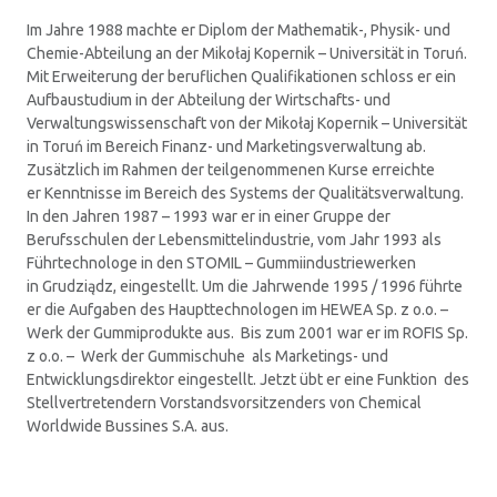
Im Jahre 1988 machte er Diplom der Mathematik-, Physik- und
Chemie-Abteilung an der Mikołaj Kopernik – Universität in Toruń.
Mit Erweiterung der beruflichen Qualifikationen schloss er ein
Aufbaustudium in der Abteilung der Wirtschafts- und
Verwaltungswissenschaft von der Mikołaj Kopernik – Universität
in Toruń im Bereich Finanz- und Marketingsverwaltung ab.
Zusätzlich im Rahmen der teilgenommenen Kurse erreichte
er Kenntnisse im Bereich des Systems der Qualitätsverwaltung.
In den Jahren 1987 – 1993 war er in einer Gruppe der
Berufsschulen der Lebensmittelindustrie, vom Jahr 1993 als
Führtechnologe in den STOMIL – Gummiindustriewerken
in Grudziądz, eingestellt. Um die Jahrwende 1995 / 1996 führte
er die Aufgaben des Haupttechnologen im HEWEA Sp. z o.o. –
Werk der Gummiprodukte aus. Bis zum 2001 war er im ROFIS Sp.
z o.o. – Werk der Gummischuhe als Marketings- und
Entwicklungsdirektor eingestellt. Jetzt übt er eine Funktion des
Stellvertretendern Vorstandsvorsitzenders von Chemical
Worldwide Bussines S.A. aus.