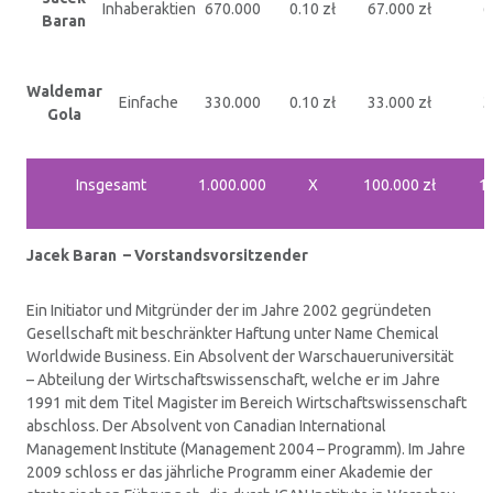
Inhaberaktien
670.000
0.10 zł
67.000 zł
Baran
Waldemar
Einfache
330.000
0.10 zł
33.000 zł
Gola
Insgesamt
1.000.000
X
100.000 zł
1
Jacek Baran – Vorstandsvorsitzender
Ein Initiator und Mitgründer der im Jahre 2002 gegründeten
Gesellschaft mit beschränkter Haftung unter Name Chemical
Worldwide Business. Ein Absolvent der Warschaueruniversität
– Abteilung der Wirtschaftswissenschaft, welche er im Jahre
1991 mit dem Titel Magister im Bereich Wirtschaftswissenschaft
abschloss. Der Absolvent von Canadian International
Management Institute (Management 2004 – Programm). Im Jahre
2009 schloss er das jährliche Programm einer Akademie der