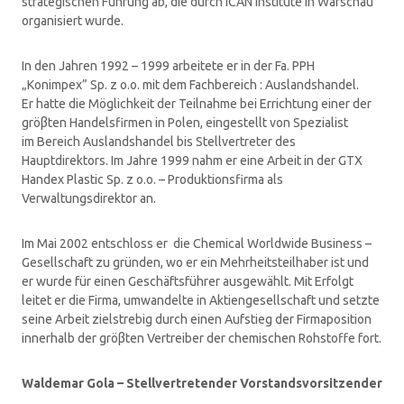
strategischen Führung ab, die durch ICAN Institute in Warschau
organisiert wurde.
In den Jahren 1992 – 1999 arbeitete er in der Fa. PPH
„Konimpex” Sp. z o.o. mit dem Fachbereich : Auslandshandel.
Er hatte die Möglichkeit der Teilnahme bei Errichtung einer der
gröβten Handelsfirmen in Polen, eingestellt von Spezialist
im Bereich Auslandshandel bis Stellvertreter des
Hauptdirektors. Im Jahre 1999 nahm er eine Arbeit in der GTX
Handex Plastic Sp. z o.o. – Produktionsfirma als
Verwaltungsdirektor an.
Im Mai 2002 entschloss er die Chemical Worldwide Business –
Gesellschaft zu gründen, wo er ein Mehrheitsteilhaber ist und
er wurde für einen Geschäftsführer ausgewählt. Mit Erfolgt
leitet er die Firma, umwandelte in Aktiengesellschaft und setzte
seine Arbeit zielstrebig durch einen Aufstieg der Firmaposition
innerhalb der gröβten Vertreiber der chemischen Rohstoffe fort.
Waldemar Gola – Stellvertretender Vorstandsvorsitzender