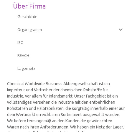
Über Firma
ZERTIFIKATEN
Geschichte
INVESTORENVERHÄLTNISSE
Organigramm
INFORMATIONSSICHERHEIT
ISO
REACH
KONTAKT
Lagernetz
Chemical Worldwide Business Aktiengesellschaft ist ein
Imperteur und Vertreiber der chemischen Rohstoffe für
Industrie, vor allem für Inlandsmarkt. Unser Fachgebiet ist ein
vollständiges Versehen die Industrie mit den entbehrlichen
Rohstoffen und Halbfabrikaten, die sorgfältig innerhalb einer auf
dem Wertmarkt erreichbaren Sortiemient ausgewählt wurden.
Wir liefern termingemäβ an den Kunden die gewünschten
Waren nach Ihren Anforderungen. Wir haben ein Netz der Lager,