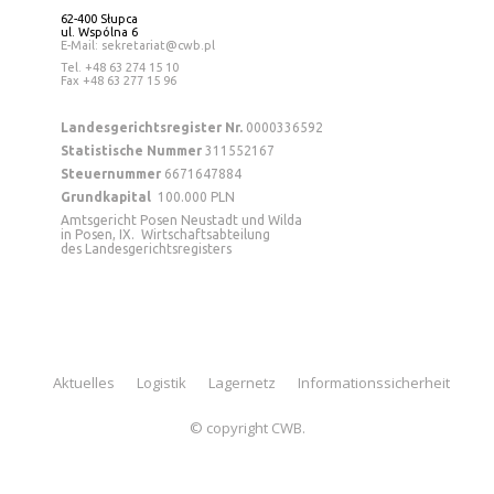
62-400 Słupca
ul. Wspólna 6
E-Mail: sekretariat@cwb.pl
Tel
. +48 63 274 15 10
Fax +48 63 277 15 96
Landesgerichtsregister Nr.
0000336592
Statistische Nummer
311552167
Steuernummer
6671647884
Grundkapital
100.000 PLN
Amtsgericht Posen Neustadt und Wilda
in Posen, IX. Wirtschaftsabteilung
des Landesgerichtsregisters
Aktuelles
Logistik
Lagernetz
Informationssicherheit
© copyright CWB.