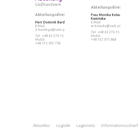
Gieβhandwerk
Abteilungsdirektorin
Abteilungsdirektor
Frau Monika Kołacka-
Kamińska
Herr Dominik Bardega
E-Mail:
E-Mail:
m.kolacka@cwb.pl
d.bardega@cwb.pl
Tel
. +48 63 274 15 19
Tel. +48 63 274 15 21
Mobil:
Mobil:
+48 512 073 868
+48 515 501 758
Aktuelles
Logistik
Lagernetz
Informationssicher