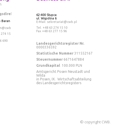
m
gsdirektor
62-400 Słupca
ul. Wspólna 6
 Baran
E-Mail: sekretariat@cwb.pl
Tel
. +48 63 274 15 10
an@cwb.pl
Fax +48 63 277 15 96
 274 15 13
6 690
Landesgerichtsregister Nr.
0000336592
Statistische Nummer
311552167
Steuernummer
6671647884
Grundkapital
100.000 PLN
Amtsgericht Posen Neustadt und
Wilda
in Posen, IX. Wirtschaftsabteilung
des Landesgerichtsregisters
© copyright CWB.