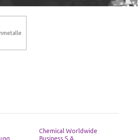
enmetalle
Chemical Worldwide
lung
Business S.A.