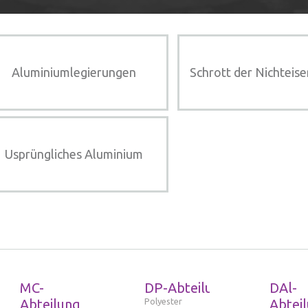
Aluminiumlegierungen
Schrott der Nichteis
Usprüngliches Aluminium
MC-
DP-Abteilung
DAl-
Abteilung
Polyester
Abtei