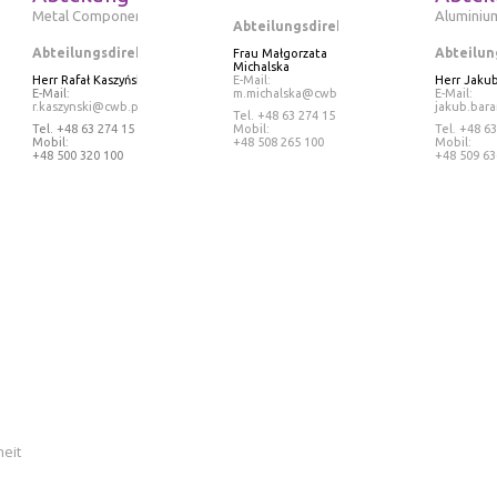
Metal Components
Aluminiu
Abteilungsdirektorin
Abteilungsdirektor
Abteilun
Frau
Małgorzata
Michalska
Herr Rafał Kaszyński
E-Mail:
Herr
Jakub
E-Mail:
m.michalska@cwb.pl
E-Mail:
r.kaszynski@cwb.pl
jakub.bar
Tel
. +48 63 274 15 25
Tel
. +48 63 274 15 17
Mobil:
Tel
. +48 63
Mobil:
+48 508 265 100
Mobil:
+48 500 320 100
+48 509 63
heit