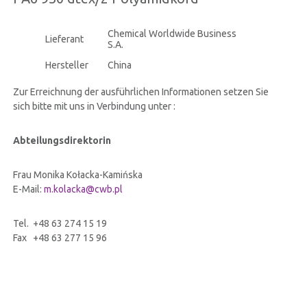
ZERTIFIKATEN
Chemical Worldwide Business
Lieferant
S.A.
INVESTORENVERHÄLTNISSE
Hersteller
China
Zur Erreichnung der ausführlichen Informationen setzen Sie
INFORMATIONSSICHERHEIT
sich bitte mit uns in Verbindung unter :
Abteilungsdirektorin
KONTAKT
Frau Monika Kołacka-Kamińska
E-Mail:
m.kolacka@cwb.pl
Tel. +48 63 274 15 19
Fax +48 63 277 15 96