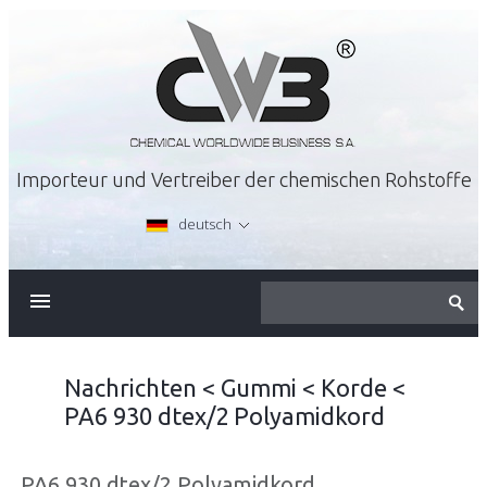
Importeur und Vertreiber der chemischen Rohstoffe
deutsch
ÜBER FIRMA
ANGEBOT
Nachrichten
<
Gummi
<
Korde
<
PA6 930 dtex/2 Polyamidkord
KARRIERE
PA6 930 dtex/2 Polyamidkord