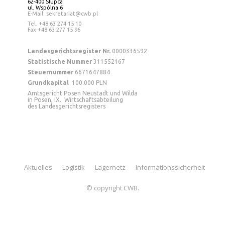
62-400 Słupca
ul. Wspólna 6
E-Mail: sekretariat@cwb.pl
Tel
. +48 63 274 15 10
Fax +48 63 277 15 96
Landesgerichtsregister Nr.
0000336592
Statistische Nummer
311552167
Steuernummer
6671647884
Grundkapital
100.000 PLN
Amtsgericht Posen Neustadt und Wilda
in Posen, IX. Wirtschaftsabteilung
des Landesgerichtsregisters
Aktuelles
Logistik
Lagernetz
Informationssicherheit
© copyright CWB.