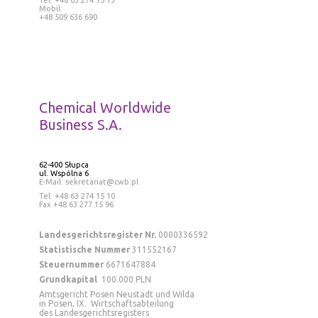
Tel
. +48 63 274 15 13
Mobil:
+48 509 636 690
Chemical Worldwide
Business S.A.
62-400 Słupca
ul. Wspólna 6
E-Mail: sekretariat@cwb.pl
Tel
. +48 63 274 15 10
Fax +48 63 277 15 96
Landesgerichtsregister Nr.
0000336592
Statistische Nummer
311552167
Steuernummer
6671647884
Grundkapital
100.000 PLN
Amtsgericht Posen Neustadt und Wilda
in Posen, IX. Wirtschaftsabteilung
des Landesgerichtsregisters