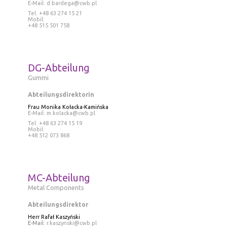
E-Mail:
d.bardega@cwb.pl
Tel. +48 63 274 15 21
Mobil:
+48 515 501 758
DG-Abteilung
Gummi
Abteilungsdirektorin
Frau Monika Kołacka-Kamińska
E-Mail:
m.kolacka@cwb.pl
Tel
. +48 63 274 15 19
Mobil:
+48 512 073 868
MC-Abteilung
Metal Components
Abteilungsdirektor
Herr Rafał Kaszyński
E-Mail:
r.kaszynski@cwb.pl