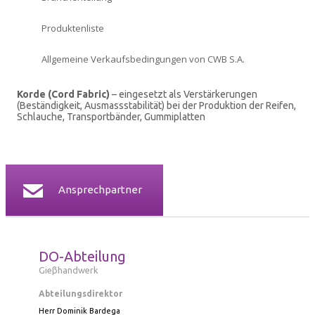
ZERTIFIKATEN
Produktenliste
INVESTORENVERHÄLTNISSE
Allgemeine Verkaufsbedingungen von CWB S.A.
Korde (Cord Fabric)
– eingesetzt als Verstärkerungen
INFORMATIONSSICHERHEIT
(Beständigkeit, Ausmassstabilität) bei der Produktion der Reifen,
Schlauche, Transportbänder, Gummiplatten
KONTAKT
Ansprechpartner
DO-Abteilung
Gieβhandwerk
Abteilungsdirektor
Herr Dominik Bardega