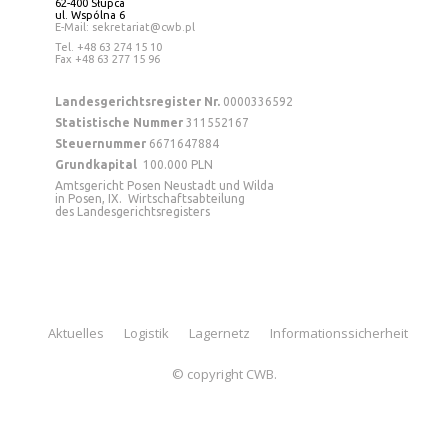
62-400 Słupca
ul. Wspólna 6
E-Mail: sekretariat@cwb.pl
Tel
. +48 63 274 15 10
Fax +48 63 277 15 96
Landesgerichtsregister Nr.
0000336592
Statistische Nummer
311552167
Steuernummer
6671647884
Grundkapital
100.000 PLN
Amtsgericht Posen Neustadt und Wilda
in Posen, IX. Wirtschaftsabteilung
des Landesgerichtsregisters
Aktuelles
Logistik
Lagernetz
Informationssicherheit
© copyright CWB.