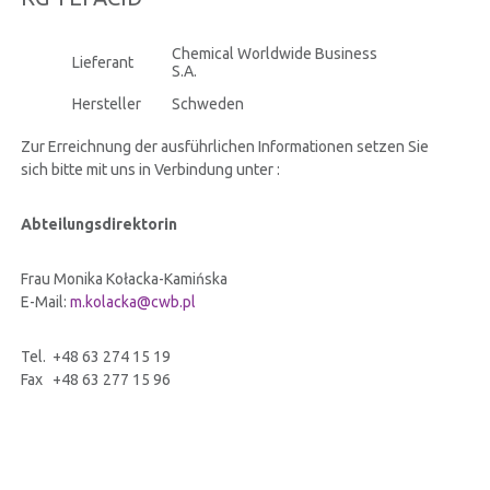
ZERTIFIKATEN
Chemical Worldwide Business
Lieferant
S.A.
INVESTORENVERHÄLTNISSE
Hersteller
Schweden
Zur Erreichnung der ausführlichen Informationen setzen Sie
INFORMATIONSSICHERHEIT
sich bitte mit uns in Verbindung unter :
Abteilungsdirektorin
KONTAKT
Frau Monika Kołacka-Kamińska
E-Mail:
m.kolacka@cwb.pl
Tel. +48 63 274 15 19
Fax +48 63 277 15 96