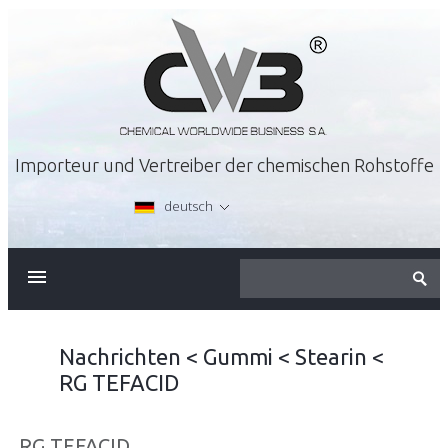
Importeur und Vertreiber der chemischen Rohstoffe
deutsch
ÜBER FIRMA
ANGEBOT
Nachrichten
<
Gummi
<
Stearin
<
RG TEFACID
KARRIERE
RG TEFACID