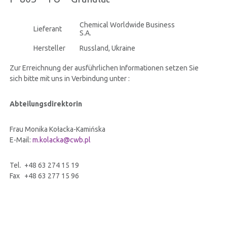
ZERTIFIKATEN
Chemical Worldwide Business
Lieferant
S.A.
INVESTORENVERHÄLTNISSE
Hersteller
Russland, Ukraine
Zur Erreichnung der ausführlichen Informationen setzen Sie
INFORMATIONSSICHERHEIT
sich bitte mit uns in Verbindung unter :
Abteilungsdirektorin
KONTAKT
Frau Monika Kołacka-Kamińska
E-Mail:
m.kolacka@cwb.pl
Tel. +48 63 274 15 19
Fax +48 63 277 15 96