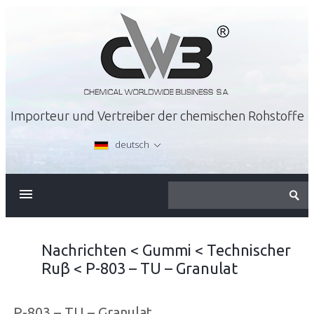
Importeur und Vertreiber der chemischen Rohstoffe
deutsch
ÜBER FIRMA
ANGEBOT
Nachrichten
<
Gummi
<
Technischer
Ruβ
<
P-803 – TU – Granulat
KARRIERE
P-803 – TU – Granulat