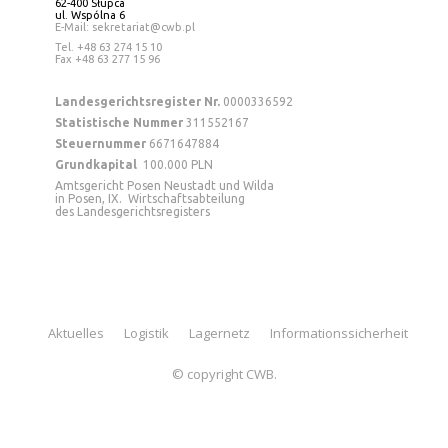
62-400 Słupca
ul. Wspólna 6
E-Mail: sekretariat@cwb.pl
Tel
. +48 63 274 15 10
Fax +48 63 277 15 96
Landesgerichtsregister Nr.
0000336592
Statistische Nummer
311552167
Steuernummer
6671647884
Grundkapital
100.000 PLN
Amtsgericht Posen Neustadt und Wilda
in Posen, IX. Wirtschaftsabteilung
des Landesgerichtsregisters
Aktuelles
Logistik
Lagernetz
Informationssicherheit
© copyright CWB.