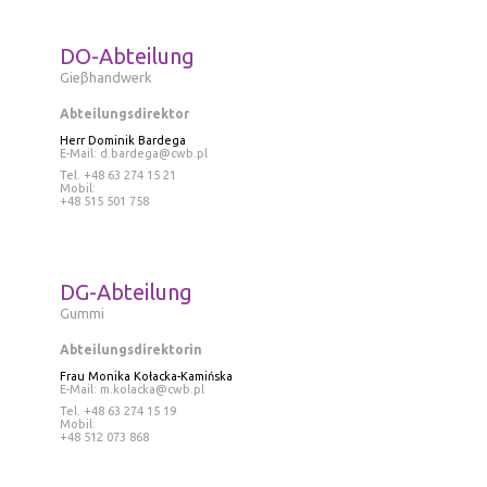
DO-Abteilung
Gieβhandwerk
Abteilungsdirektor
Herr Dominik Bardega
E-Mail:
d.bardega@cwb.pl
Tel. +48 63 274 15 21
Mobil:
+48 515 501 758
DG-Abteilung
Gummi
Abteilungsdirektorin
Frau Monika Kołacka-Kamińska
E-Mail:
m.kolacka@cwb.pl
Tel
. +48 63 274 15 19
Mobil:
+48 512 073 868