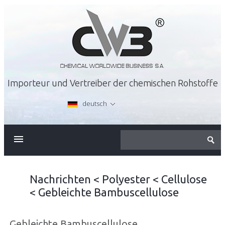
Importeur und Vertreiber der chemischen Rohstoffe
deutsch
ÜBER FIRMA
ANGEBOT
Nachrichten
<
Polyester
<
Cellulose
<
Gebleichte Bambuscellulose
KARRIERE
Gebleichte Bambuscellulose