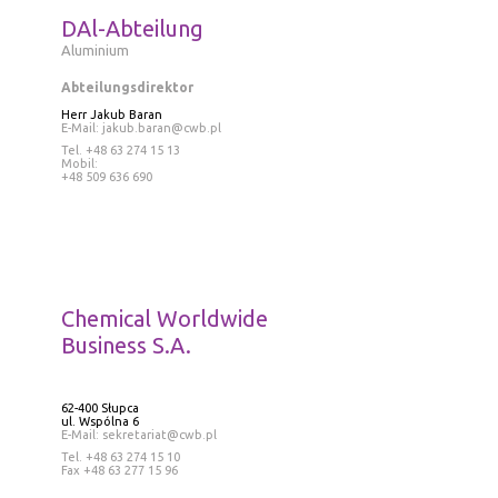
DAl-Abteilung
Aluminium
Abteilungsdirektor
Herr
Jakub Baran
E-Mail:
jakub.baran@cwb.pl
Tel
. +48 63 274 15 13
Mobil:
+48 509 636 690
Chemical Worldwide
Business S.A.
62-400 Słupca
ul. Wspólna 6
E-Mail: sekretariat@cwb.pl
Tel
. +48 63 274 15 10
Fax +48 63 277 15 96