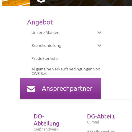
Angebot
Unsere Marken
Branchenteilung
Produktenliste
Allgemeine Verkaufsbedingungen von
CWB S.A.
Ansprechpartner
DO-
DG-Abteilung
Abteilung
Gummi
Gieβhandwerk
Abteilungsdirektorin