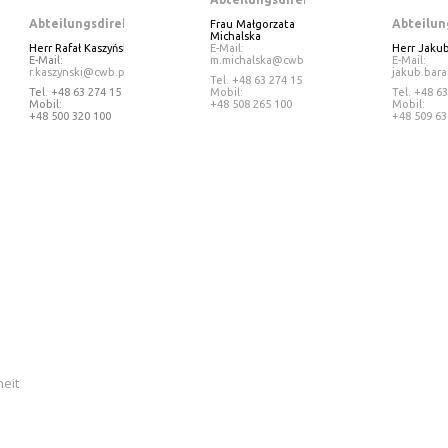
Abteilungsdirektor
Abteilun
Frau
Małgorzata
Michalska
Herr Rafał Kaszyński
E-Mail:
Herr
Jakub
E-Mail:
m.michalska@cwb.pl
E-Mail:
r.kaszynski@cwb.pl
jakub.bar
Tel
. +48 63 274 15 25
Tel
. +48 63 274 15 17
Mobil:
Tel
. +48 63
Mobil:
+48 508 265 100
Mobil:
+48 500 320 100
+48 509 63
heit