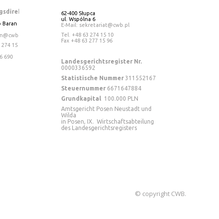
gsdirektor
62-400 Słupca
ul. Wspólna 6
 Baran
E-Mail: sekretariat@cwb.pl
Tel
. +48 63 274 15 10
an@cwb.pl
Fax +48 63 277 15 96
 274 15 13
6 690
Landesgerichtsregister Nr.
0000336592
Statistische Nummer
311552167
Steuernummer
6671647884
Grundkapital
100.000 PLN
Amtsgericht Posen Neustadt und
Wilda
in Posen, IX. Wirtschaftsabteilung
des Landesgerichtsregisters
© copyright CWB.