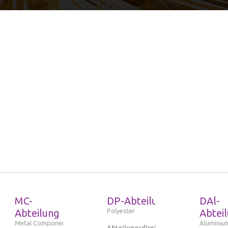
MC-
DP-Abteilung
DAl-
Abteilung
Polyester
Abtei
Metal Components
Aluminiu
Abteilungsdirektorin