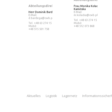
Abteilungsdirektor
Frau Monika Kołacka-
Kamińska
Herr Dominik Bardega
E-Mail:
E-Mail:
m.kolacka@cwb.pl
d.bardega@cwb.pl
Tel
. +48 63 274 15 19
Tel. +48 63 274 15 21
Mobil:
Mobil:
+48 512 073 868
+48 515 501 758
Aktuelles
Logistik
Lagernetz
Informationssicher