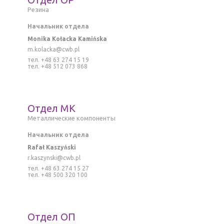
Резина
Начальник отдела
Monika Kołacka Kamińska
m.kolacka@cwb.pl
тел. +48 63 274 15 19
тел. +48 512 073 868
Отдел MK
M
еталлическиe компоненты
Начальник отдела
Rafał Kaszyński
r
.kaszynski@cwb.pl
тел. +48 63 274 15 27
тел. +48 500 320 100
Отдел ОП