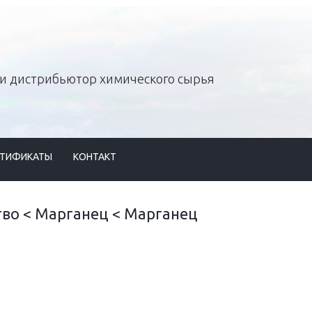
и дистрибьютор химического сырья
РТИФИКАТЫ
КОНТАКТ
тво
<
Mарганец
<
Mарганец