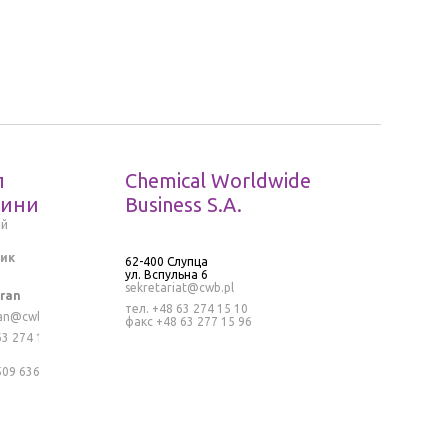
л
Chemical Worldwide
иния
Business S.A.
й
ик
62-400 Слупца
ул. Вспульна 6
sekretariat@cwb.pl
ran
тел. +48 63 274 15 10
an@cwb.pl
факс +48 63 277 15 96
63 274 15
509 636