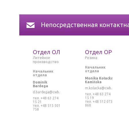
Непосредственная контактн
Отдел ОЛ
Отдел ОР
Литейное
Резина
производство
Начальник
отдела
Начальник
отдела
Monika Kołacka
Kamińska
Dominik
Bardega
m.kolacka@cwb.pl
d.bardega@cwb.pl
тел. +48 63 274
15 19
тел. +48 63 274
тел. +48 512 073
15 21
868
тел. +48 515 501
758