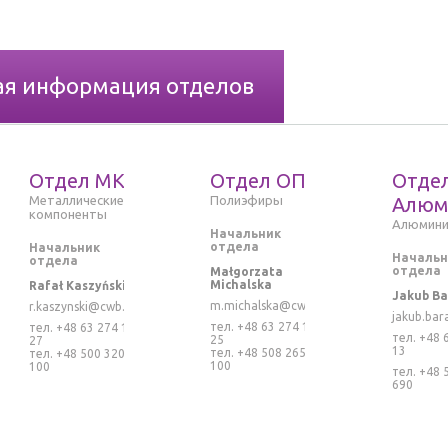
ая информация отделов
Отдел MK
Отдел ОП
Отде
M
еталлическиe
Полиэфиры
Алюм
компоненты
Алюмини
Начальник
отдела
Начальник
Начальн
отдела
отдела
Małgorzata
Michalska
Rafał Kaszyński
Jakub Ba
m.michalska@cwb.pl
r
.kaszynski@cwb.pl
jakub.bar
тел. +48 63 274 15
тел. +48 63 274 15
тел. +48 
25
27
13
тел. +48 508 265
тел. +48 500 320
100
100
тел. +48 
690