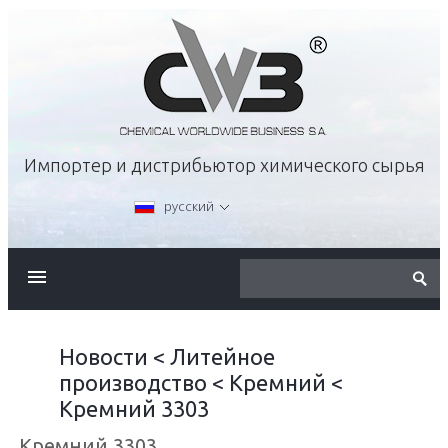
Импортер и дистрибьютор химического сырья
русский
О КОМПАНИИ
ПРЕДЛОЖЕНИЕ
Новости
<
Литейное
производство
<
Кремний
<
КАРЬЕРА
Kремний 3303
Kремний 3303