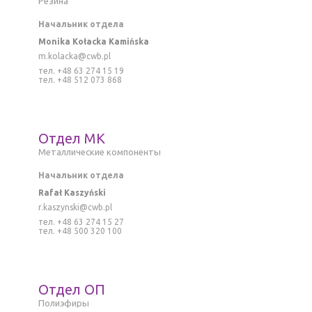
Резина
Начальник отдела
Monika Kołacka Kamińska
m.kolacka@cwb.pl
тел. +48 63 274 15 19
тел. +48 512 073 868
Отдел MK
M
еталлическиe компоненты
Начальник отдела
Rafał Kaszyński
r
.kaszynski@cwb.pl
тел. +48 63 274 15 27
тел. +48 500 320 100
Отдел ОП
Полиэфиры