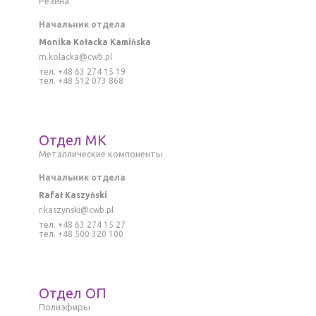
Резина
Начальник отдела
Monika Kołacka Kamińska
m.kolacka@cwb.pl
тел. +48 63 274 15 19
тел. +48 512 073 868
Отдел MK
M
еталлическиe компоненты
Начальник отдела
Rafał Kaszyński
r
.kaszynski@cwb.pl
тел. +48 63 274 15 27
тел. +48 500 320 100
Отдел ОП
Полиэфиры