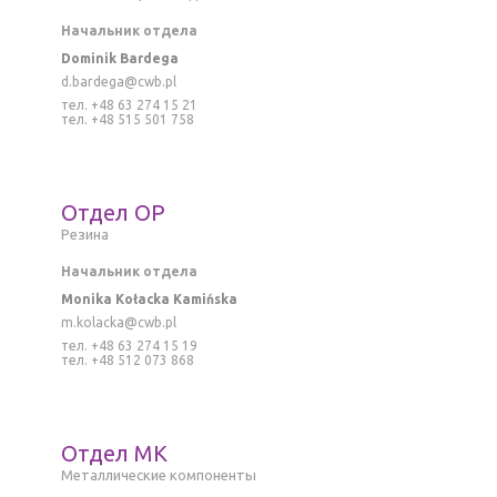
Начальник отдела
Dominik Bardega
d.bardega@cwb.pl
тел. +48 63 274 15 21
тел. +48 515 501 758
Отдел ОР
Резина
Начальник отдела
Monika Kołacka Kamińska
m.kolacka@cwb.pl
тел. +48 63 274 15 19
тел. +48 512 073 868
Отдел MK
M
еталлическиe компоненты