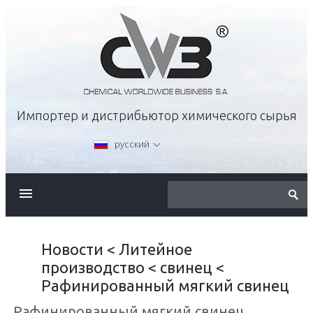
Импортер и дистрибьютор химического сырья
русский
О КОМПАНИИ
ПРЕДЛОЖЕНИЕ
Новости
<
Литейное
производство
<
свинец
<
КАРЬЕРА
Рафинированный мягкий свинец
Рафинированный мягкий свинец