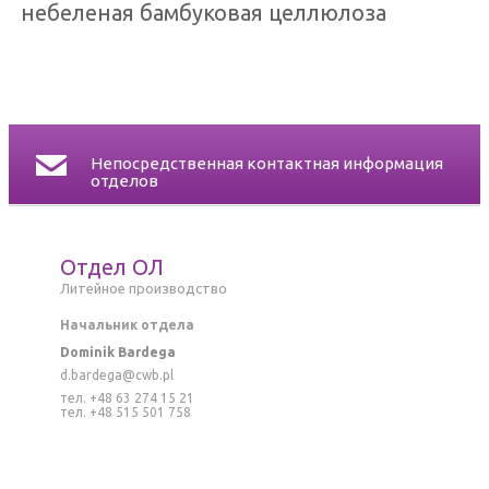
небеленая бамбуковая целлюлоза
СЕРТИФИКАТЫ
КОНТАКТ
Непосредственная контактная информация
отделов
Отдел ОЛ
Литейное производство
Начальник отдела
Dominik Bardega
d.bardega@cwb.pl
тел. +48 63 274 15 21
тел. +48 515 501 758